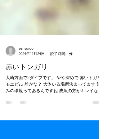
sensuido
2024年11月24日
読了時間: 1分
赤いトンガリ
大崎方面で2ダイブです。 やや深めで 赤いトガリ
モエビsp 雌かな？ 大体いる場所決まってます 好
みの環境ってあるんですね 成魚の方がキレイな感
じ 泥棒顔w 白化イソギンチャクにいるハマクマノ
ミ幼魚 ズーッと撮っていられますね〜 カラーフィ
ルターあったらもっと遊べたね...