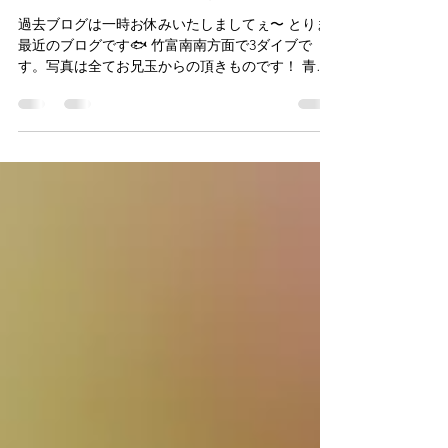
sensuido
2024年11月23日
読了時間: 1分
リュウグウ×ベラ×ギンポ
過去ブログは一時お休みいたしましてぇ〜 とりま
最近のブログです🐟 竹富南南方面で3ダイブで
す。写真は全てお兄玉からの頂きものです！ 青い
海と白い砂地にとても映えるリュウグウさま。 デ
ィスプレイするのは雄のベラギンポ。ヒレを開い
た瞬間狂ったように泳ぎまくるので撮るタイミン
グ...