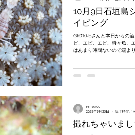
10月9日石垣
2026年5月
2026年6月
2026年7月
2026年
イビング
GR010-Eさんと本日から
石垣島探検
ツアー
2024年1月
2023年12月
ビ、エビ、エビ、時々魚、エ
はあまり時間ないので端よります
クレエビ（撮影／GR010-E
エビ（撮影／GR010-Eさん） 
sensuido
2025年9月30日
読了時間: 1
撮れちゃいまし