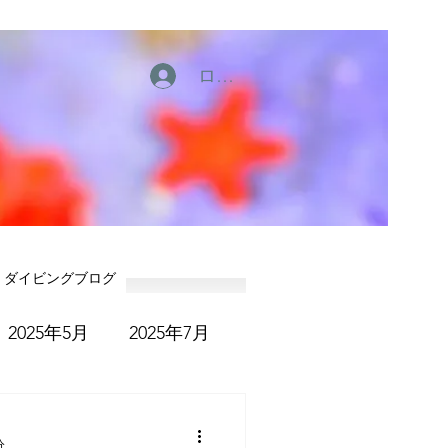
ログイン
ダイビングブログ
2025年5月
2025年7月
6年1月
2026年2月
分