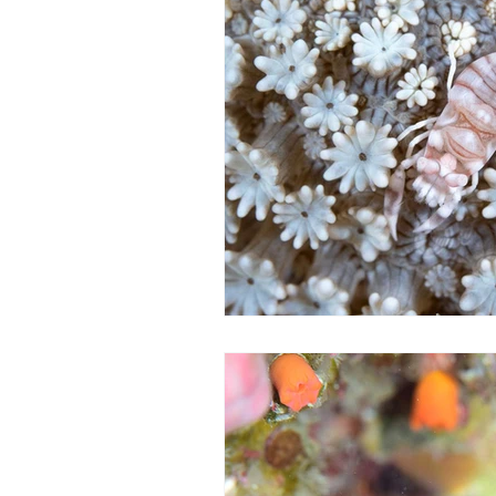
2026年3月
2026年4月
日常話し
予約状況
2023年7月
2024年3月