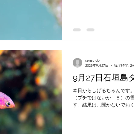
してきましたね。 アカネコ
ん） コバンハゼの仲間の中
です。...
sensuido
2025年9月27日
読了時間: 2
9月27日石垣島
本日からしげるちゃんです
（プチではないか…💧）の
す。結果は…聞かないでおく
ら。 しげるちゃんはハナダ
たすらフチドリハナダイと追い