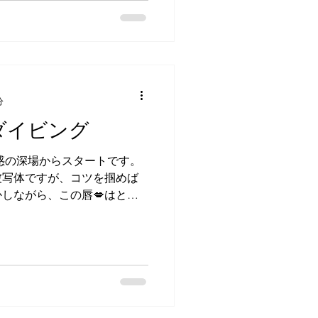
分
ダイビング
惑の深場からスタートです。
被写体ですが、コツを掴めば
しながら、この唇💋はとて
キヌハダタナバ夕メギス（撮