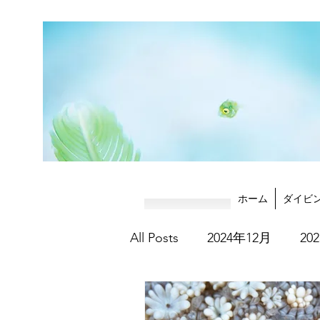
ホーム
ダイビ
All Posts
2024年12月
20
2025年8月
2025年9月