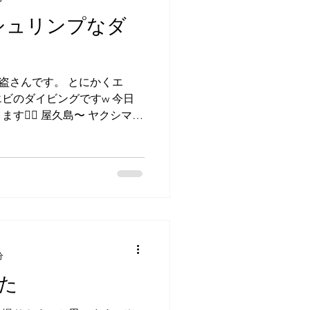
島シュリンプなダ
8月
ダイビングブログ
の酒盗さんです。 とにかくエ
新しい2023年6月
ビのダイビングですw 今日
🙇‍♂️ 屋久島〜 ヤクシマカ
さん） 撫子〜 ナデシコカクレ
小さすぎ〜...
分
た