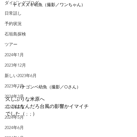
ダイビングブログ
ヤミスズキ幼魚（撮影／ワンちゃん）
日常話し
予約状況
石垣島探検
ツアー
2024年1月
2023年12月
新しい2023年6月
2023年7月
ハナゴンベ幼魚（撮影／Oさん）
2024年3月
久しぶりな米原へ
ここはなんだろ台風の影響かイマイチ
2024年4月
でした（ ;  ; ）
2024年5月
2024年6月