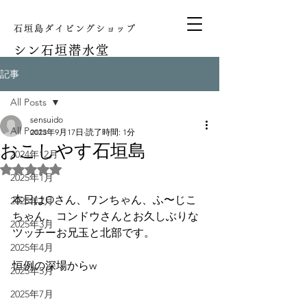
石垣島ダイビングショップ
シン
石垣潜水堂
記事
All Posts
sensuido
All Posts
2023年9月17日
読了時間: 1分
おこしやす石垣島
2024年12月
5つ星のうちNaNと評価されています。
2025年1月
本日はOさん、ワンちゃん、ふ〜じこ
2025年2月
ちゃん、コンドウさんとお久しぶりな
2025年3月
ツッチーお兄玉と北部です。
2025年4月
恒例の深場からw
2025年5月
2025年7月