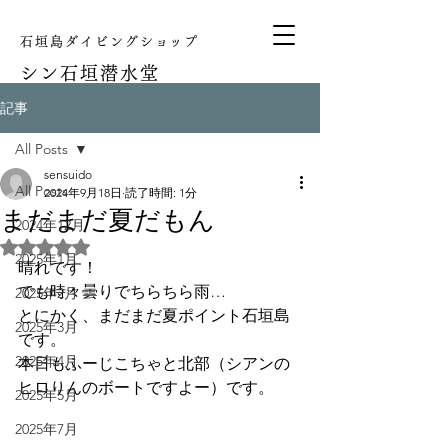
石垣島ダイビングショップ
シン
石垣潜水堂
記事
All Posts
sensuido
All Posts
2024年9月18日
読了時間: 1分
まだまだ夏だもん
2024年12月
5つ星のうちNaNと評価されています。
2025年1月
晴れです！
でも時々曇りでちらちら雨…
2025年2月
とにかく、まだまだ夏ポイント石垣島
2025年3月
です。
2025年4月
本日もふーじこちゃと北部（シアンの
ヒロりんのボートですよー）です。
2025年5月
2025年7月