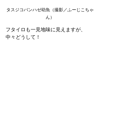
タスジコバンハゼ幼魚（撮影／ふーじこちゃ
ん）
フタイロも一見地味に見えますが、
中々どうして！
フタイロサンゴハゼ（撮影／ふーじこちゃ
ん）
明日もよろ〜👋👋