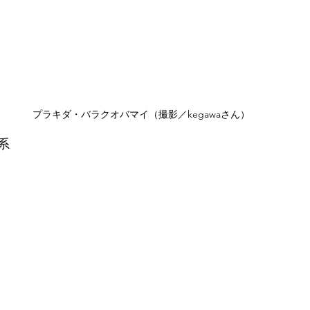
プラキダ・バラクオバマイ（撮影／kegawaさん）
系