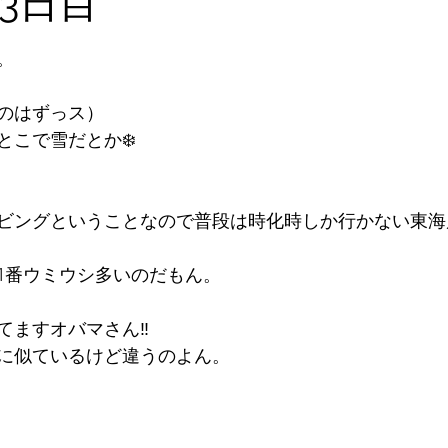
3日目
と評価されています。
2026年5月
2026年6月
2026年7月
2026年
。
のはずっス）
石垣島探検
ツアー
2024年1月
2023年12月
とこで雪だとか❄️
ビングということなので普段は時化時しか行かない東海岸
1番ウミウシ多いのだもん。
ますオバマさん‼️
に似ているけど違うのよん。