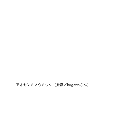
アオセンミノウミウシ（撮影／kegawaさん）