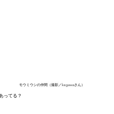
モウミウシの仲間（撮影／kegawaさん）
あってる？