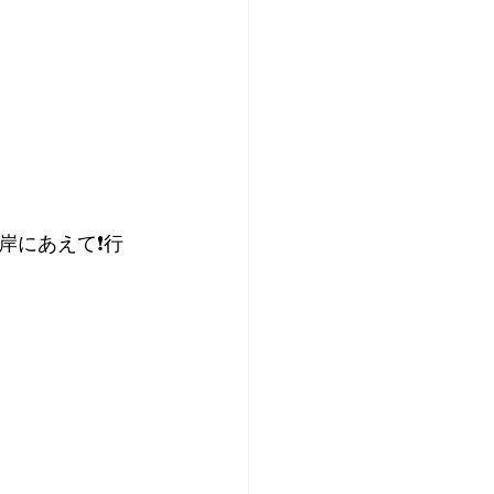
8月
ダイビングブログ
新しい2023年6月
にあえて❗️行