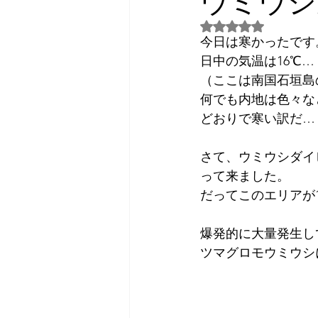
ウミウシ
5つ星のうちNaN
2026年3月
2026年4月
今日は寒かったです
日中の気温は16℃…
（ここは南国石垣島
日常話し
予約状況
何でも内地は色々な
どおりで寒い訳だ…
2023年7月
2024年3月
さて、ウミウシダイ
って来ました。
だってこのエリアが
爆発的に大量発生して
ツマグロモウミウシ