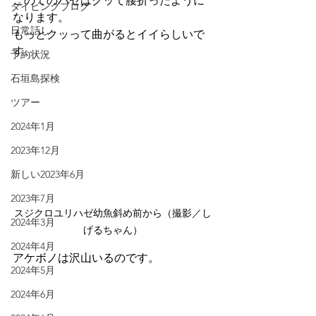
このてのハゼはクッて腰折ったように
ダイビングブログ
なります。
日常話し
もっとクッって曲がるとイイらしいで
す。
予約状況
石垣島探検
ツアー
2024年1月
2023年12月
新しい2023年6月
2023年7月
スジクロユリハゼ幼魚斜め前から（撮影／し
2024年3月
げるちゃん）
2024年4月
アケボノは沢山いるのです。
2024年5月
2024年6月