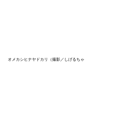
オメカシヒナヤドカリ（撮影／しげるちゃ
ん）
小さいかったので撮りずらそうでした
💧