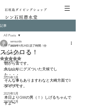
石垣島ダイビングショップ
シン
石垣潜水堂
記事
All Posts
sensuido
All Posts
2023年9月29日
読了時間: 1分
スジクロる！
2024年12月
5つ星のうちNaNと評価されています。
2025年1月
朝から雷です。
久しぶりにグズついた天候でし
2025年2月
た・・・
2025年3月
そんな事もありますわなと大崎方面で3
2025年4月
ダイブです。
2025年5月
本日よりGWの男（！）しげるちゃんで
2025年7月
すよ〜