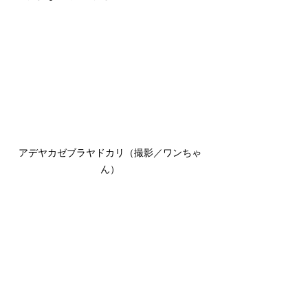
アデヤカゼブラヤドカリ（撮影／ワンちゃ
ん）
ではまた！
よろ〜
ダイビングブログ
2024年11月