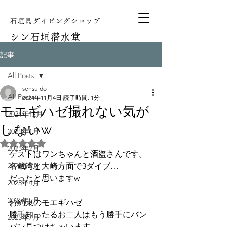
石垣島ダイビングショップ
シン
石垣潜水堂
記事
All Posts
sensuido
All Posts
2024年11月4日
読了時間: 1分
モエギハゼ撮れない気が
2024年12月
しないw
2025年1月
5つ星のうちNaNと評価されています。
2025年2月
ゲストはワンちゃんと酒盗さんです。
2025年3月
名蔵湾と大崎方面で3ダイブ…
だったと思いますw
2025年4月
2025年5月
お約束のモエギハゼ
勝手知ったるお二人はもう勝手にバン
2025年7月
バン見つけちゃいます。