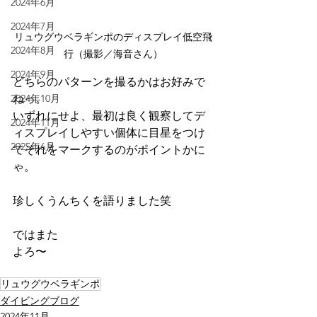
2024年6月
2024年7月
リュウグウベラギンポのディスプレイ低空飛
2024年8月
行（撮影／海音さん）
2024年9月
どちらのパターンを撮るかはお好みで
ねっ。
2024年10月
いずれにせよ、最初は良く観察してデ
2024年11月
ィスプレイしやすい個体に目星をつけ
2025年6月
てそれをマークするのがポイントかに
ゃ。
珍しくうんちくを語りました笑
ではまた
よろ〜
リュウグウベラギンポ
ダイビングブログ
2024年11月