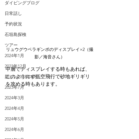
ダイビングブログ
日常話し
予約状況
石垣島探検
ツアー
リュウグウベラギンポのディスプレイ×2（撮
2024年1月
影／海音さん）
2023年12月
中層でディスプレイする時もあれば、
このようにす低空飛行で砂地ギリギリ
新しい2023年6月
を攻める時もあります。
2023年7月
2024年3月
2024年4月
2024年5月
2024年6月