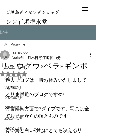
石垣島ダイビングショップ
シン
石垣潜水堂
記事
All Posts
sensuido
All Posts
2024年11月23日
読了時間: 1分
リュウグウ×ベラ×ギンポ
2024年12月
5つ星のうちNaNと評価されています。
2025年1月
過去ブログは一時お休みいたしまして
ぇ〜
2025年2月
とりま最近のブログです🐟
2025年3月
2025年4月
竹富南南方面で3ダイブです。写真は全
てお兄玉からの頂きものです！
2025年5月
2025年7月
青い海と白い砂地にとても映えるリュ