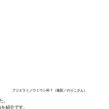
フジエラミノウミウシ科？（撮影／のりこさん）
た。
のを紹介です。