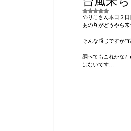
台風来ち
5つ星のうちNaN
2026年3月
2026年4月
のりこさん本日２日
あの🌀がどうやら
日常話し
予約状況
そんな感じですが竹
調べてもこれかな?
2023年7月
2024年3月
はないです…