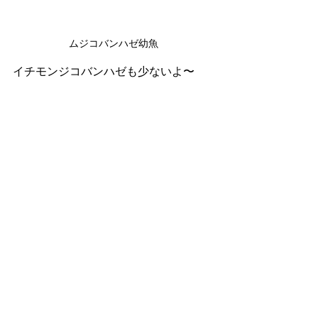
ムジコバンハゼ幼魚
イチモンジコバンハゼも少ないよ〜
イチモンジコバンハゼ幼魚
ではまた明日👋
モエギハゼ
ダイビングブログ