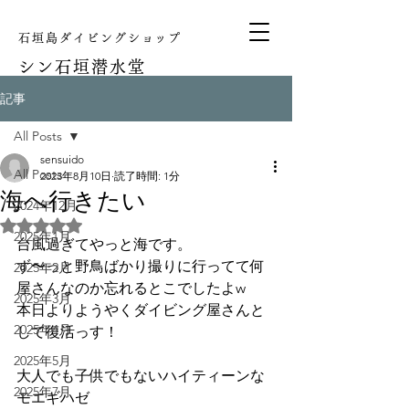
石垣島ダイビングショップ
シン
石垣潜水堂
記事
All Posts
sensuido
All Posts
2023年8月10日
読了時間: 1分
海へ行きたい
2024年12月
5つ星のうちNaNと評価されています。
2025年1月
台風過ぎてやっと海です。
ず〜っと野鳥ばかり撮りに行ってて何
2025年2月
屋さんなのか忘れるとこでしたよw
2025年3月
本日よりようやくダイビング屋さんと
2025年4月
して復活っす！
2025年5月
大人でも子供でもないハイティーンな
2025年7月
モエギハゼ