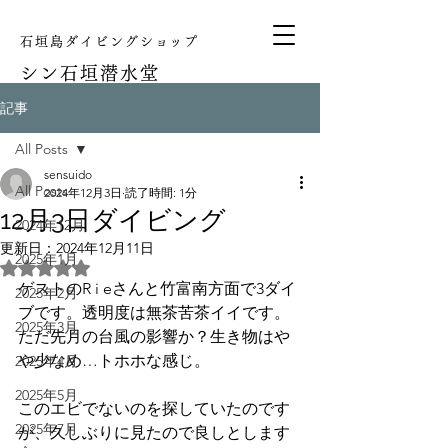
石垣島ダイビングショップ
シン
石垣潜水堂
記事
All Posts
sensuido
All Posts
2024年12月3日
読了時間: 1分
12月3日ダイビング
2024年12月
更新日：
2024年12月11日
2025年1月
5つ星のうちNaNと評価されています。
ゲストのR i eさんと竹富南方面で3ダイ
2025年2月
ブです。透明度は無茶苦茶イイです。
2025年3月
ただ先月の台風の影響か？生き物はや
や少なめ…トホホな感じ。
2025年4月
2025年5月
このエビでないのを探していたのです
2025年7月
が、久しぶりに見たので良しとします