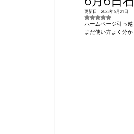
6月6日
更新日：
2023年6月21日
2026年3月
2026年4月
5つ星のうちNaN
ホームページ引っ越
まだ使い方よく分か
日常話し
予約状況
2023年7月
2024年3月