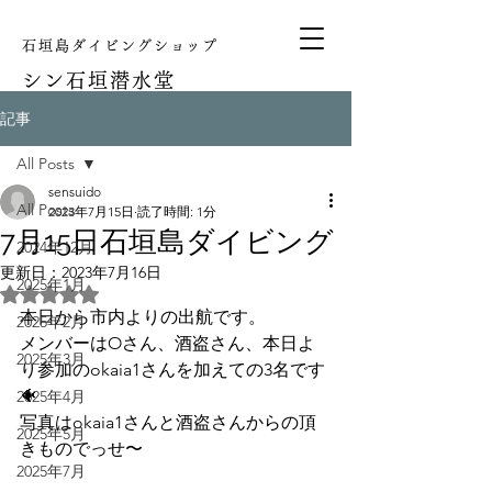
石垣島ダイビングショップ
シン
石垣潜水堂
記事
All Posts
sensuido
All Posts
2023年7月15日
読了時間: 1分
7月15日石垣島ダイビング
2024年12月
更新日：
2023年7月16日
2025年1月
5つ星のうちNaNと評価されています。
本日から市内よりの出航です。
2025年2月
メンバーはOさん、酒盗さん、本日よ
2025年3月
り参加のokaia1さんを加えての3名です
🐠
2025年4月
写真はokaia1さんと酒盗さんからの頂
2025年5月
きものでっせ〜
2025年7月