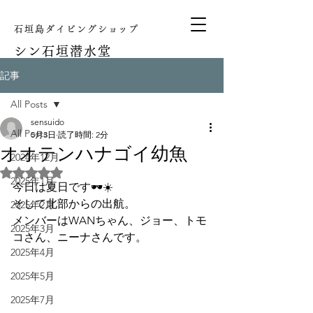
石垣島ダイビングショップ
シン
石垣潜水堂
記事
All Posts
sensuido
All Posts
5月3日
読了時間: 2分
オオテンハナゴイ幼魚
2024年12月
5つ星のうちNaNと評価されています。
2025年1月
今日は夏日です🕶️☀️
そして北部からの出航。
2025年2月
メンバーはWANちゃん、ジョー、トモ
2025年3月
コさん、ニーナさんです。
2025年4月
2025年5月
2025年7月