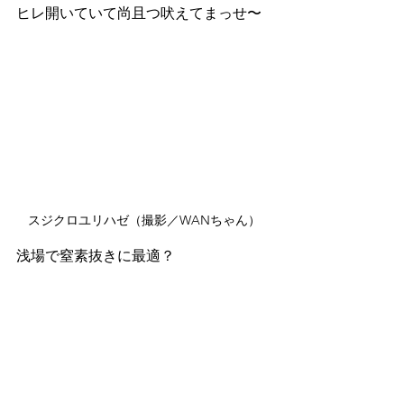
ヒレ開いていて尚且つ吠えてまっせ〜
スジクロユリハゼ（撮影／WANちゃん）
浅場で窒素抜きに最適？