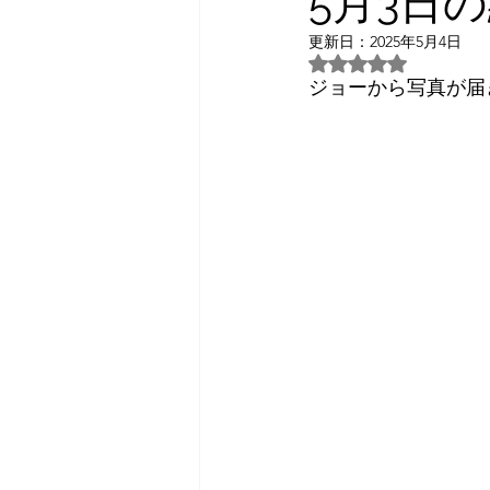
5月3日
更新日：
2025年5月4日
2026年3月
2026年4月
5つ星のうちNaN
ジョーから写真が届
日常話し
予約状況
2023年7月
2024年3月