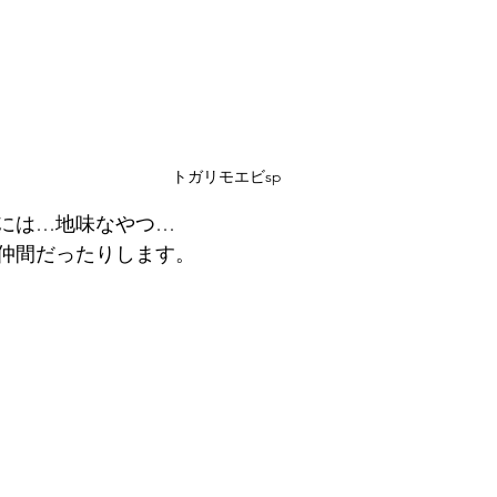
トガリモエビsp
には…地味なやつ…
仲間だったりします。