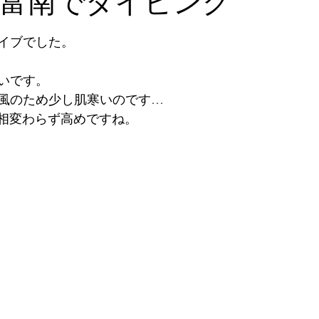
竹富南でダイビング
と評価されています。
2026年5月
2026年6月
2026年7月
2026年
イブでした。
いです。
石垣島探検
ツアー
2024年1月
2023年12月
風のため少し肌寒いのです…
と相変わらず高めですね。