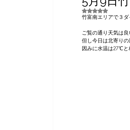
5月9日
5つ星のうちNaN
2026年3月
2026年4月
竹富南エリアで３ダ
ご覧の通り天気は良
日常話し
予約状況
但し今日は北寄りの
因みに水温は27℃
2023年7月
2024年3月