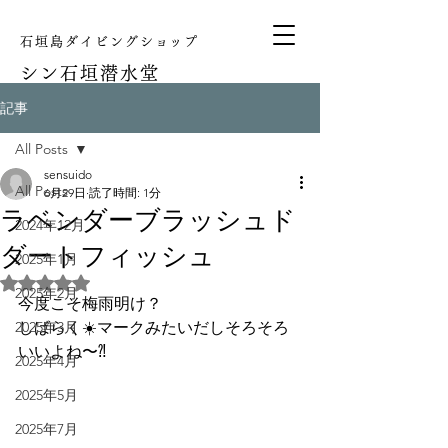
石垣島ダイビングショップ
シン
石垣潜水堂
記事
All Posts
sensuido
All Posts
6月29日
読了時間: 1分
ラベンダーブラッシュド
2024年12月
ダートフィッシュ
2025年1月
5つ星のうちNaNと評価されています。
2025年2月
今度こそ梅雨明け？
2025年3月
しばらく☀️マークみたいだしそろそろ
いいよね〜⁈
2025年4月
2025年5月
2025年7月