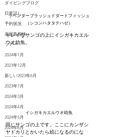
ダイビングブログ
日常話し
ラベンダーブラッシュドダートフィッシュ
（シコンハタタテハゼ）
予約状況
石垣島探検
キレイなサンゴの上にイシガキカエル
ウオ幼魚。
ツアー
2024年1月
2023年12月
新しい2023年6月
2023年7月
2024年3月
2024年4月
イシガキカエルウオ幼魚
2024年5月
同じサンゴの上です。ここにカンザシ
2024年6月
ヤドカリとかいたら絵になるのにな