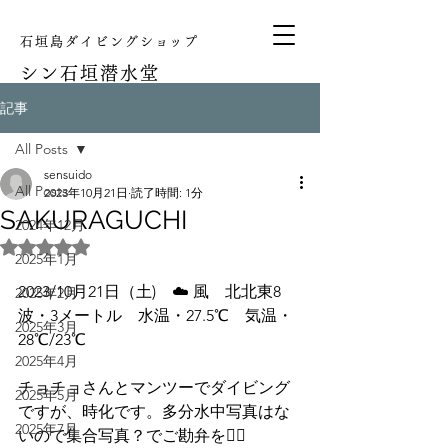
石垣島ダイビングショップ
シン
石垣潜水堂
記事
All Posts
sensuido
All Posts
2023年10月21日
読了時間: 1分
SAKURAGUCHI
2024年12月
5つ星のうちNaNと評価されています。
2025年1月
2023/10月21日（土)　☁️ 風　北北東8  
2025年2月
波・3メートル　水温・27.5℃　気温・
2025年3月
28℃/23℃
2025年4月
チョチョさんとマンツーでダイビング
2025年5月
ですが、時化です。多分水中写真はな
2025年7月
いので集合写真？でご勘弁を🙇‍♂️