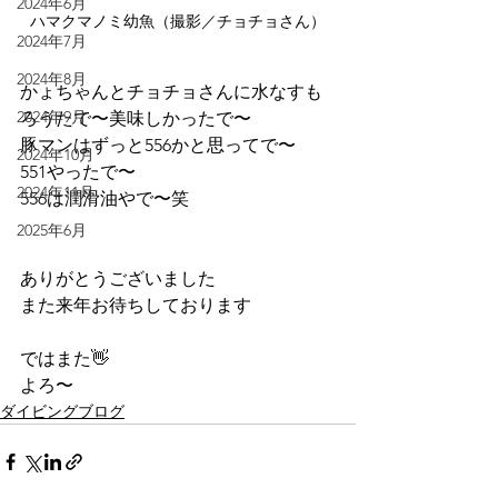
2024年6月
ハマクマノミ幼魚（撮影／チョチョさん）
2024年7月
2024年8月
かょちゃんとチョチョさんに水なすも
2024年9月
ろうたで〜美味しかったで〜
豚マンはずっと556かと思ってで〜
2024年10月
551やったで〜
2024年11月
556は潤滑油やで〜笑
2025年6月
ありがとうございました
また来年お待ちしております
ではまた👋
よろ〜
ダイビングブログ