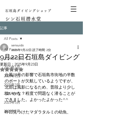
石垣島ダイビングショップ
シン
石垣潜水堂
記事
All Posts
sensuido
All Posts
2025年9月22日
読了時間: 2分
9月22日石垣島ダイビング
2024年12月
更新日：
2025年9月23日
2025年1月
5つ星のうちNaNと評価されています。
台風18号の影響で石垣島市街地の半数
2025年2月
のボートが欠航しているようですが、
2025年3月
北部は風影になるため、普段より少し
強いかな？程度で問題なく潜ることが
2025年4月
できました。よかったよかった^^
2025年5月
2025年7月
昨日見つけたマダラタルミの幼魚、