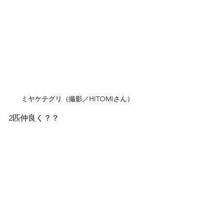
ミヤケテグリ（撮影／HITOMIさん）
2匹仲良く？？