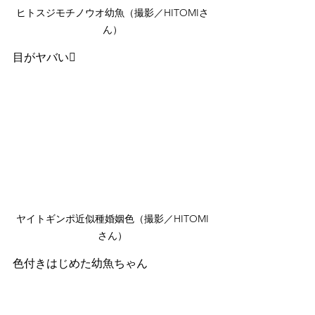
ヒトスジモチノウオ幼魚（撮影／HITOMIさ
ん）
目がヤバい🫩
ヤイトギンポ近似種婚姻色（撮影／HITOMI
さん）
色付きはじめた幼魚ちゃん