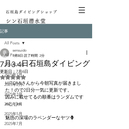
石垣島ダイビングショップ
シン
石垣潜水堂
記事
All Posts
sensuido
All Posts
7月3日
読了時間: 2分
7月3,4日石垣島ダイビング
2024年12月
更新日：
7月6日
2025年1月
5つ星のうちNaNと評価されています。
HITOMIさんから今朝写真が届きまし
2025年2月
た！ので2日分一気に更新です。
2025年3月
因みに載せてるの順番はランダムです
m(_ _)m
2025年4月
2025年5月
魅惑の深場のラベンダーなヤツ🪻
2025年7月