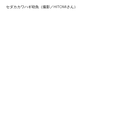
セダカカワハギ幼魚（撮影／HITOMIさん）
大分数多くなってきましたね
セノウヒカリイシモチ（撮影／HITOMIさ
ん）
北部に多いイメージです。