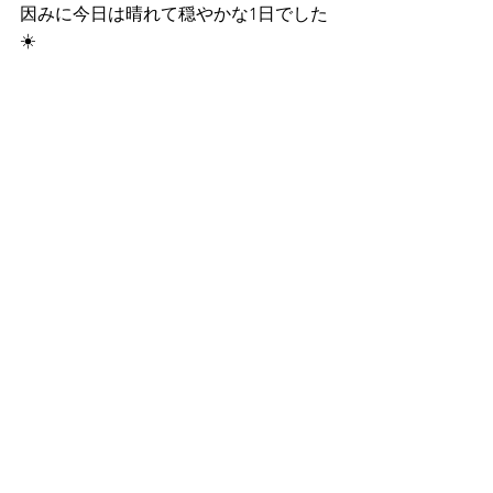
因みに今日は晴れて穏やかな1日でした
☀️
伊土名浜沖
ではまた
よろ〜
幼魚
スズメダイ
ザンジバルボクサーシュリンプ
ストライプヘッドドワーフゴビー