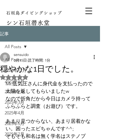
石垣島ダイビングショップ
シン
石垣潜水堂
記事
All Posts
sensuido
All Posts
3月15日
読了時間: 1分
穏やかな1日でした。
2024年12月
5つ星のうちNaNと評価されています。
2025年1月
Mr.低気圧さんに身代金を支払ったので
太陽を返してもらいましたw
2025年2月
なので折角だから今日はカメラ持って
2025年3月
ふらふらと調査（お遊び）です。
2025年4月
あまり見つからない、あまり居着かな
2025年5月
い。困ったエビちゃんです^^;
2025年7月
そもそも和名は無く学名はステノプ