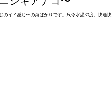
ニシキアナゴ〜
と評価されています。
2026年5月
2026年6月
2026年7月
2026年
じのイイ感じ〜の海ばかりです。只今水温30度。快適快
石垣島探検
ツアー
2024年1月
2023年12月