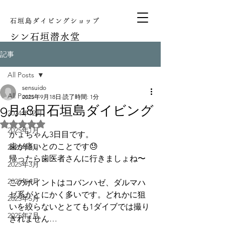
石垣島ダイビングショップ
シン
石垣潜水堂
記事
All Posts
sensuido
All Posts
2025年9月18日
読了時間: 1分
9月18日石垣島ダイビング
2024年12月
5つ星のうちNaNと評価されています。
2025年1月
かょちゃん3日目です。
歯が痛いとのことです😓
2025年2月
帰ったら歯医者さんに行きましょね〜
2025年3月
2025年4月
このポイントはコバンハゼ、ダルマハ
ゼ系がとにかく多いです。どれかに狙
2025年5月
いを絞らないととても1ダイブでは撮り
2025年7月
きれません…