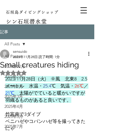
石垣島ダイビングショップ
シン
石垣潜水堂
記事
All Posts
sensuido
All Posts
2023年11月28日
読了時間: 1分
Small creatures hiding
2024年12月
5つ星のうちNaNと評価されています。
2025年1月
2023/11月28日（火)　🌞風　北東8　2.5
メートル　水温・
25.4
℃　気温・
26℃
／
2025年2月
21℃
　太陽がでていると暖かいですが
2025年3月
羽織るものがあると良いです。
2025年4月
竹富南で3ダイブ
2025年5月
ベニハゼやコバンハゼ等を撮ってきた
2025年7月
にゃ