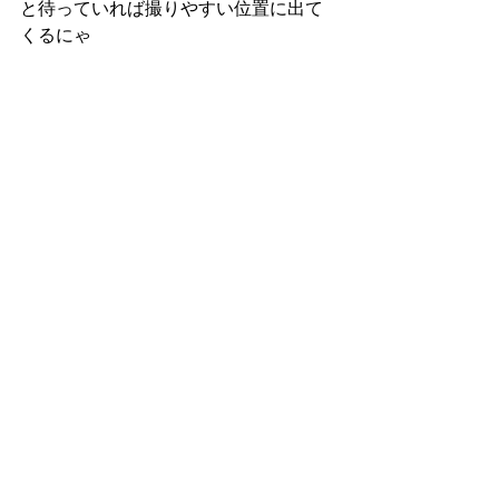
と待っていれば撮りやすい位置に出て
くるにゃ
アカネダルマハゼ幼魚（撮影／潜水堂）
明日もよろしくにゃ
よろ〜👋
ハゼ
コバンハゼsp
スジモンニセスズメ
ウロコベニハゼ
ベビハゼsp
ダイビングブログ