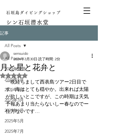
石垣島ダイビングショップ
シン
石垣潜水堂
記事
All Posts
sensuido
All Posts
2024年3月30日
読了時間: 2分
月と星と花弁と
2024年12月
5つ星のうちNaNと評価されています。
2025年1月
一晩経ちまして西表島ツアー2日目で
す。海はとても穏やか。出来れば太陽
2025年2月
が欲しいとこですが、この時期は天気
2025年3月
予報あまり当たらないしー春なのでー
2025年4月
仕方ないです…
2025年5月
2025年7月