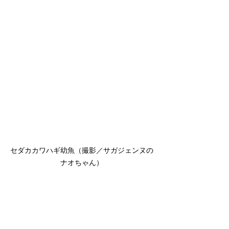
セダカカワハギ幼魚（撮影／サガジェンヌの
ナオちゃん）
まだ髭も生え揃っていない？ヒゲモジ
ャハゼのチビ