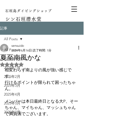
石垣島ダイビングショップ
シン
石垣潜水堂
記事
All Posts
sensuido
All Posts
2024年6月16日
読了時間: 1分
夏至南風かな
2024年12月
5つ星のうちNaNと評価されています。
2025年1月
相変わらず南よりの風が強い感じで
す。
2025年2月
行けるポイントが限られて困ったちゃ
2025年3月
ん。
2025年4月
メンバーは本日最終日となる大P、そー
2025年5月
ちゃん、マイちゃん、マッシュちゃん
2025年7月
で満員🈵でございます。