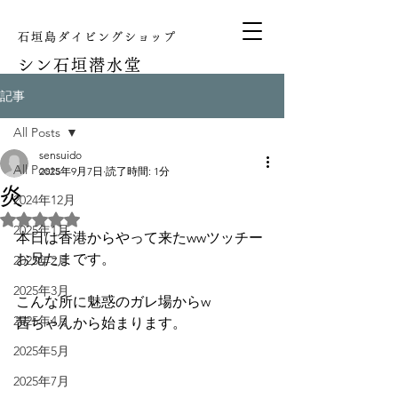
石垣島ダイビングショップ
シン
石垣潜水堂
記事
All Posts
sensuido
All Posts
2025年9月7日
読了時間: 1分
炎
2024年12月
5つ星のうちNaNと評価されています。
2025年1月
本日は香港からやって来たwwツッチー
お兄たまです。
2025年2月
2025年3月
こんな所に魅惑のガレ場からw
2025年4月
茜ちゃんから始まります。
2025年5月
2025年7月