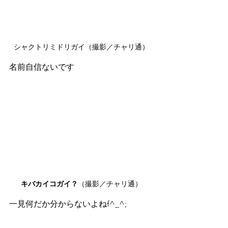
シャクトリミドリガイ（撮影／チャリ通）
名前自信ないです
キバカイコガイ？
（撮影／チャリ通）
一見何だか分からないよねf^_^;