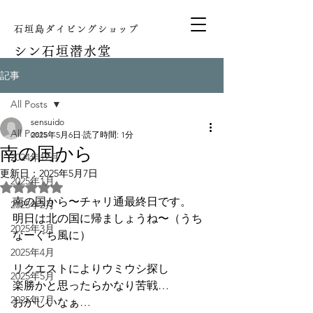
石垣島ダイビングショップ
シン
石垣潜水堂
記事
All Posts
sensuido
All Posts
2025年5月6日
読了時間: 1分
南の国から
2024年12月
更新日：
2025年5月7日
2025年1月
5つ星のうちNaNと評価されています。
南の国から〜チャリ通最終日です。
2025年2月
明日は北の国に帰ましょうね〜（うち
2025年3月
なーぐち風に）
2025年4月
リクエストによりウミウシ探し
2025年5月
楽勝かと思ったらかなり苦戦…
2025年7月
おかしいなぁ…