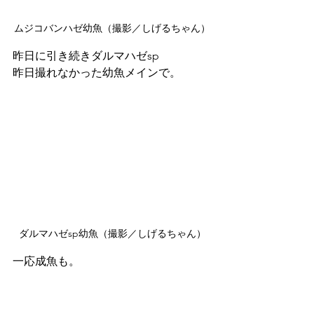
ムジコバンハゼ幼魚（撮影／しげるちゃん）
昨日に引き続きダルマハゼsp
昨日撮れなかった幼魚メインで。
ダルマハゼsp幼魚（撮影／しげるちゃん）
一応成魚も。