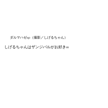
ダルマハゼsp（撮影／しげるちゃん）
しげるちゃんはザンジバルがお好きw
ザンジバルボクサーシュリンプ（撮影／しげ